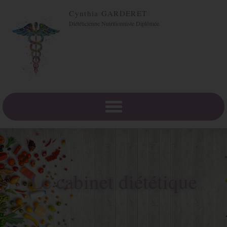
Cynthia GARDERET
Diététicienne Nutritionniste Diplômée
Le cabinet diététique